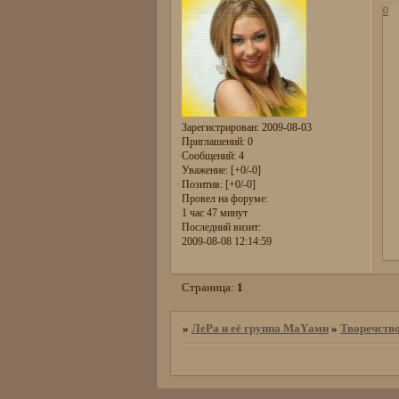
0
Зарегистрирован
: 2009-08-03
Приглашений:
0
Сообщений:
4
Уважение:
[+0/-0]
Позитив:
[+0/-0]
Провел на форуме:
1 час 47 минут
Последний визит:
2009-08-08 12:14:59
Страница:
1
»
ЛеРа и её группа МаYами
»
Творечств