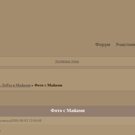
Форум
Участни
Активные темы
о ЛеРы и Майами
»
Фото с Майами
Фото с Майами
елиться
2009-08-03 23:04:08