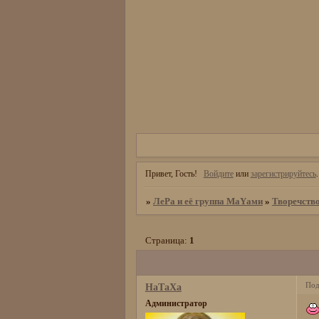
Привет, Гость!
Войдите
или
зарегистрируйтесь
.
»
ЛеРа и её группа МаYами
»
Творечств
Страница:
1
Под
НаТаХа
Администратор